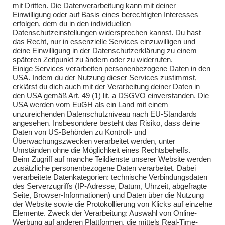
mit Dritten. Die Datenverarbeitung kann mit deiner
Einwilligung oder auf Basis eines berechtigten Interesses
Übungen 2018
erfolgen, dem du in den individuellen
Datenschutzeinstellungen widersprechen kannst. Du hast
Übungen 2019
das Recht, nur in essenzielle Services einzuwilligen und
deine Einwilligung in der Datenschutzerklärung zu einem
Übungen 2020
späteren Zeitpunkt zu ändern oder zu widerrufen.
Einige Services verarbeiten personenbezogene Daten in den
Übungen 2021
USA. Indem du der Nutzung dieser Services zustimmst,
erklärst du dich auch mit der Verarbeitung deiner Daten in
Übungen 2022
den USA gemäß Art. 49 (1) lit. a DSGVO einverstanden. Die
USA werden vom EuGH als ein Land mit einem
Übungen 2023
unzureichenden Datenschutzniveau nach EU-Standards
angesehen. Insbesondere besteht das Risiko, dass deine
Übungen 2024
Daten von US-Behörden zu Kontroll- und
Überwachungszwecken verarbeitet werden, unter
Übungen 2025
Umständen ohne die Möglichkeit eines Rechtsbehelfs.
Beim Zugriff auf manche Teildienste unserer Website werden
zusätzliche personenbezogene Daten verarbeitet. Dabei
verarbeitete Datenkategorien: technische Verbindungsdaten
des Serverzugriffs (IP-Adresse, Datum, Uhrzeit, abgefragte
Seite, Browser-Informationen) und Daten über die Nutzung
der Website sowie die Protokollierung von Klicks auf einzelne
Elemente. Zweck der Verarbeitung: Auswahl von Online-
Impressum
Werbung auf anderen Plattformen, die mittels Real-Time-