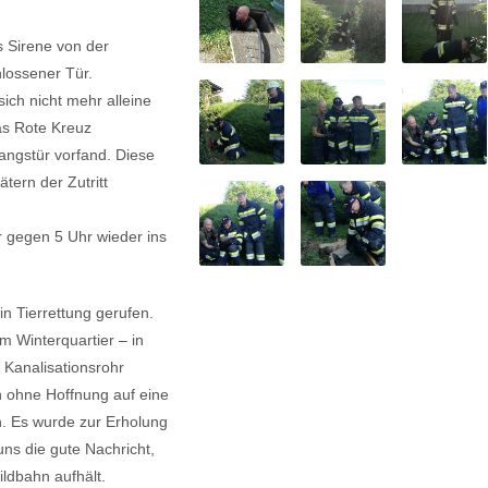
s Sirene von der
hlossener Tür.
ich nicht mehr alleine
as Rote Kreuz
angstür vorfand. Diese
tern der Zutritt
r gegen 5 Uhr wieder ins
n Tierrettung gerufen.
m Winterquartier – in
s Kanalisationsrohr
h ohne Hoffnung auf eine
n. Es wurde zur Erholung
uns die gute Nachricht,
Wildbahn aufhält.