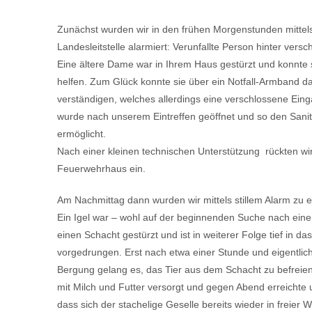
Zunächst wurden wir in den frühen Morgenstunden mittel
Landesleitstelle alarmiert: Verunfallte Person hinter versc
Eine ältere Dame war in Ihrem Haus gestürzt und konnte s
helfen. Zum Glück konnte sie über ein Notfall-Armband d
verständigen, welches allerdings eine verschlossene Eing
wurde nach unserem Eintreffen geöffnet und so den Sanitä
ermöglicht.
Nach einer kleinen technischen Unterstützung rückten wi
Feuerwehrhaus ein.
Am Nachmittag dann wurden wir mittels stillem Alarm zu ei
Ein Igel war – wohl auf der beginnenden Suche nach eine
einen Schacht gestürzt und ist in weiterer Folge tief in da
vorgedrungen. Erst nach etwa einer Stunde und eigentlic
Bergung gelang es, das Tier aus dem Schacht zu befreie
mit Milch und Futter versorgt und gegen Abend erreichte 
dass sich der stachelige Geselle bereits wieder in freier 