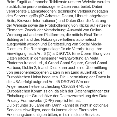
Beim Zugriff auf manche Teildienste unserer Website werden
zusätzliche personenbezogene Daten verarbeitet. Dabei
verarbeitete Datenkategorien: technische Verbindungsdaten
des Serverzugriffs (IP-Adresse, Datum, Uhrzeit, abgefragte
Seite, Browser-Informationen) und Daten über die Nutzung
der Website sowie die Protokollierung von Klicks auf einzelne
Elemente. Zweck der Verarbeitung: Auswahl von Online-
Impressum
Werbung auf anderen Plattformen, die mittels Real-Time-
Bidding anhand des Nutzungsverhaltens automatisch
Impressum
ausgewählt werden und Bereitstellung von Social Media-
Diensten. Die Rechtsgrundlage für die Verarbeitung: Ihre
Einwilligung nach Art. 6 (1) a DSGVO. Eine Übermittlung von
Daten erfolgt: in gemeinsamer Verantwortung an Meta
Kontakt
Platforms Ireland Ltd., 4 Grand Canal Square, Grand Canal
Harbour, Dublin 2, Irland. Dies kann auch eine Übermittlung
Kontakt
von personenbezogenen Daten in ein Land außerhalb der
Europäischen Union bedeuten. Die Übermittlung der Daten in
Brandsicherheitswache
die USA erfolgt aufgrund Art. 45 DSGVO iVm der
Angemessenheitsentscheidung C(2023) 4745 der
Brandsicherheitswache
Europäischen Kommission, da sich der Datenempfänger zur
Einhaltung der Grundsätze der Datenverarbeitung des Data
Pricacy Frameworks (DPF) verpflichtet hat.
Du bist unter 16 Jahre alt? Dann kannst du nicht in optionale
Services einwilligen, oder du kannst deine Eltern oder
Erziehungsberechtigten bitten, mit dir in diese Services