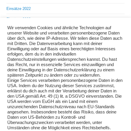
Einsätze 2022
Einsätze 2023
Wir verwenden Cookies und ähnliche Technologien auf
Einsätze 2024
unserer Website und verarbeiten personenbezogene Daten
über dich, wie deine IP-Adresse. Wir teilen diese Daten auch
Einsätze 2025
mit Dritten. Die Datenverarbeitung kann mit deiner
Einwilligung oder auf Basis eines berechtigten Interesses
Übungen 2018
erfolgen, dem du in den individuellen
Datenschutzeinstellungen widersprechen kannst. Du hast
Übungen 2019
das Recht, nur in essenzielle Services einzuwilligen und
deine Einwilligung in der Datenschutzerklärung zu einem
Übungen 2020
späteren Zeitpunkt zu ändern oder zu widerrufen.
Einige Services verarbeiten personenbezogene Daten in den
Übungen 2021
USA. Indem du der Nutzung dieser Services zustimmst,
erklärst du dich auch mit der Verarbeitung deiner Daten in
Übungen 2022
den USA gemäß Art. 49 (1) lit. a DSGVO einverstanden. Die
USA werden vom EuGH als ein Land mit einem
Übungen 2023
unzureichenden Datenschutzniveau nach EU-Standards
angesehen. Insbesondere besteht das Risiko, dass deine
Übungen 2024
Daten von US-Behörden zu Kontroll- und
Überwachungszwecken verarbeitet werden, unter
Übungen 2025
Umständen ohne die Möglichkeit eines Rechtsbehelfs.