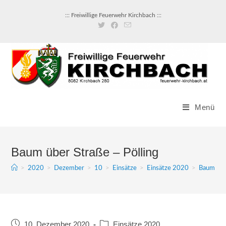
::: Freiwillige Feuerwehr Kirchbach :::
Menü
Baum über Straße – Pölling
>
2020
>
Dezember
>
10
>
Einsätze
>
Einsätze 2020
>
Baum über
10. Dezember 2020
Einsätze 2020