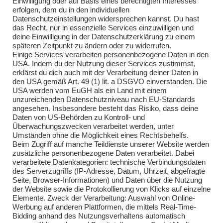
Einwilligung oder auf Basis eines berechtigten Interesses
Übungen 2018
erfolgen, dem du in den individuellen
Datenschutzeinstellungen widersprechen kannst. Du hast
Übungen 2019
das Recht, nur in essenzielle Services einzuwilligen und
deine Einwilligung in der Datenschutzerklärung zu einem
Übungen 2020
späteren Zeitpunkt zu ändern oder zu widerrufen.
Einige Services verarbeiten personenbezogene Daten in den
Übungen 2021
USA. Indem du der Nutzung dieser Services zustimmst,
erklärst du dich auch mit der Verarbeitung deiner Daten in
Übungen 2022
den USA gemäß Art. 49 (1) lit. a DSGVO einverstanden. Die
USA werden vom EuGH als ein Land mit einem
Übungen 2023
unzureichenden Datenschutzniveau nach EU-Standards
angesehen. Insbesondere besteht das Risiko, dass deine
Übungen 2024
Daten von US-Behörden zu Kontroll- und
Überwachungszwecken verarbeitet werden, unter
Übungen 2025
Umständen ohne die Möglichkeit eines Rechtsbehelfs.
Beim Zugriff auf manche Teildienste unserer Website werden
zusätzliche personenbezogene Daten verarbeitet. Dabei
verarbeitete Datenkategorien: technische Verbindungsdaten
des Serverzugriffs (IP-Adresse, Datum, Uhrzeit, abgefragte
Seite, Browser-Informationen) und Daten über die Nutzung
der Website sowie die Protokollierung von Klicks auf einzelne
Elemente. Zweck der Verarbeitung: Auswahl von Online-
Impressum
Werbung auf anderen Plattformen, die mittels Real-Time-
Bidding anhand des Nutzungsverhaltens automatisch
Impressum