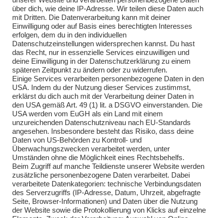
unserer Website und verarbeiten personenbezogene Daten
über dich, wie deine IP-Adresse. Wir teilen diese Daten auch
Einsätze 2025
mit Dritten. Die Datenverarbeitung kann mit deiner
Einwilligung oder auf Basis eines berechtigten Interesses
Übungen 2018
erfolgen, dem du in den individuellen
Datenschutzeinstellungen widersprechen kannst. Du hast
Übungen 2019
das Recht, nur in essenzielle Services einzuwilligen und
deine Einwilligung in der Datenschutzerklärung zu einem
Übungen 2020
späteren Zeitpunkt zu ändern oder zu widerrufen.
Einige Services verarbeiten personenbezogene Daten in den
Übungen 2021
USA. Indem du der Nutzung dieser Services zustimmst,
erklärst du dich auch mit der Verarbeitung deiner Daten in
Übungen 2022
den USA gemäß Art. 49 (1) lit. a DSGVO einverstanden. Die
USA werden vom EuGH als ein Land mit einem
Übungen 2023
unzureichenden Datenschutzniveau nach EU-Standards
angesehen. Insbesondere besteht das Risiko, dass deine
Übungen 2024
Daten von US-Behörden zu Kontroll- und
Überwachungszwecken verarbeitet werden, unter
Übungen 2025
Umständen ohne die Möglichkeit eines Rechtsbehelfs.
Beim Zugriff auf manche Teildienste unserer Website werden
zusätzliche personenbezogene Daten verarbeitet. Dabei
verarbeitete Datenkategorien: technische Verbindungsdaten
des Serverzugriffs (IP-Adresse, Datum, Uhrzeit, abgefragte
Seite, Browser-Informationen) und Daten über die Nutzung
der Website sowie die Protokollierung von Klicks auf einzelne