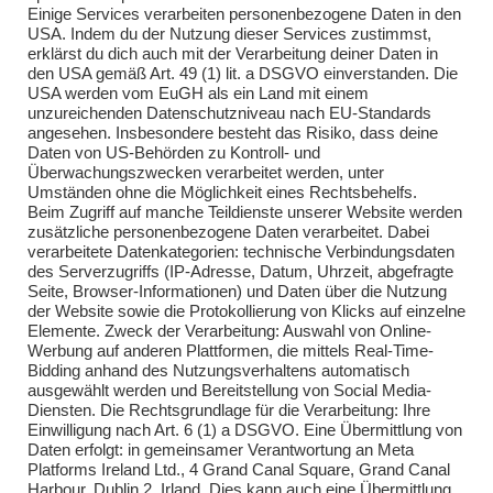
Einige Services verarbeiten personenbezogene Daten in den
Übungen 2021
USA. Indem du der Nutzung dieser Services zustimmst,
erklärst du dich auch mit der Verarbeitung deiner Daten in
Übungen 2022
den USA gemäß Art. 49 (1) lit. a DSGVO einverstanden. Die
USA werden vom EuGH als ein Land mit einem
Übungen 2023
unzureichenden Datenschutzniveau nach EU-Standards
angesehen. Insbesondere besteht das Risiko, dass deine
Übungen 2024
Daten von US-Behörden zu Kontroll- und
Überwachungszwecken verarbeitet werden, unter
Übungen 2025
Umständen ohne die Möglichkeit eines Rechtsbehelfs.
Beim Zugriff auf manche Teildienste unserer Website werden
zusätzliche personenbezogene Daten verarbeitet. Dabei
verarbeitete Datenkategorien: technische Verbindungsdaten
des Serverzugriffs (IP-Adresse, Datum, Uhrzeit, abgefragte
Seite, Browser-Informationen) und Daten über die Nutzung
der Website sowie die Protokollierung von Klicks auf einzelne
Elemente. Zweck der Verarbeitung: Auswahl von Online-
Impressum
Werbung auf anderen Plattformen, die mittels Real-Time-
Bidding anhand des Nutzungsverhaltens automatisch
Impressum
ausgewählt werden und Bereitstellung von Social Media-
Diensten. Die Rechtsgrundlage für die Verarbeitung: Ihre
Einwilligung nach Art. 6 (1) a DSGVO. Eine Übermittlung von
Daten erfolgt: in gemeinsamer Verantwortung an Meta
Kontakt
Platforms Ireland Ltd., 4 Grand Canal Square, Grand Canal
Harbour, Dublin 2, Irland. Dies kann auch eine Übermittlung