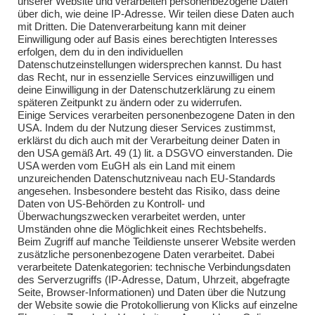
unserer Website und verarbeiten personenbezogene Daten
über dich, wie deine IP-Adresse. Wir teilen diese Daten auch
Einsätze 2025
mit Dritten. Die Datenverarbeitung kann mit deiner
Einwilligung oder auf Basis eines berechtigten Interesses
Übungen 2018
erfolgen, dem du in den individuellen
Datenschutzeinstellungen widersprechen kannst. Du hast
Übungen 2019
das Recht, nur in essenzielle Services einzuwilligen und
deine Einwilligung in der Datenschutzerklärung zu einem
Übungen 2020
späteren Zeitpunkt zu ändern oder zu widerrufen.
Einige Services verarbeiten personenbezogene Daten in den
Übungen 2021
USA. Indem du der Nutzung dieser Services zustimmst,
erklärst du dich auch mit der Verarbeitung deiner Daten in
Übungen 2022
den USA gemäß Art. 49 (1) lit. a DSGVO einverstanden. Die
USA werden vom EuGH als ein Land mit einem
Übungen 2023
unzureichenden Datenschutzniveau nach EU-Standards
angesehen. Insbesondere besteht das Risiko, dass deine
Übungen 2024
Daten von US-Behörden zu Kontroll- und
Überwachungszwecken verarbeitet werden, unter
Übungen 2025
Umständen ohne die Möglichkeit eines Rechtsbehelfs.
Beim Zugriff auf manche Teildienste unserer Website werden
zusätzliche personenbezogene Daten verarbeitet. Dabei
verarbeitete Datenkategorien: technische Verbindungsdaten
des Serverzugriffs (IP-Adresse, Datum, Uhrzeit, abgefragte
Seite, Browser-Informationen) und Daten über die Nutzung
der Website sowie die Protokollierung von Klicks auf einzelne