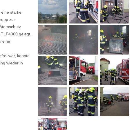
 eine starke
rupp zur
s Atemschutz
n TLF4000 gelegt.
r eine
frei war, konnte
ing wieder in