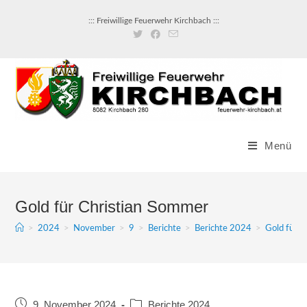
Zum
::: Freiwillige Feuerwehr Kirchbach :::
Inhalt
springen
Menü
Gold für Christian Sommer
>
2024
>
November
>
9
>
Berichte
>
Berichte 2024
>
Gold für 
Beitrag
Beitrags-
9. November 2024
Berichte 2024