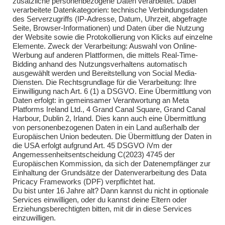
zusätzliche personenbezogene Daten verarbeitet. Dabei
verarbeitete Datenkategorien: technische Verbindungsdaten
des Serverzugriffs (IP-Adresse, Datum, Uhrzeit, abgefragte
Seite, Browser-Informationen) und Daten über die Nutzung
der Website sowie die Protokollierung von Klicks auf einzelne
Elemente. Zweck der Verarbeitung: Auswahl von Online-
Impressum
Werbung auf anderen Plattformen, die mittels Real-Time-
Bidding anhand des Nutzungsverhaltens automatisch
Impressum
ausgewählt werden und Bereitstellung von Social Media-
Diensten. Die Rechtsgrundlage für die Verarbeitung: Ihre
Einwilligung nach Art. 6 (1) a DSGVO. Eine Übermittlung von
Daten erfolgt: in gemeinsamer Verantwortung an Meta
Kontakt
Platforms Ireland Ltd., 4 Grand Canal Square, Grand Canal
Harbour, Dublin 2, Irland. Dies kann auch eine Übermittlung
Kontakt
von personenbezogenen Daten in ein Land außerhalb der
Europäischen Union bedeuten. Die Übermittlung der Daten in
Brandsicherheitswache
die USA erfolgt aufgrund Art. 45 DSGVO iVm der
Angemessenheitsentscheidung C(2023) 4745 der
Brandsicherheitswache
Europäischen Kommission, da sich der Datenempfänger zur
Einhaltung der Grundsätze der Datenverarbeitung des Data
Pricacy Frameworks (DPF) verpflichtet hat.
Du bist unter 16 Jahre alt? Dann kannst du nicht in optionale
Services einwilligen, oder du kannst deine Eltern oder
Erziehungsberechtigten bitten, mit dir in diese Services
einzuwilligen.