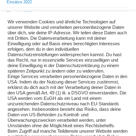
Einsätze 2022
Einsätze 2023
Wir verwenden Cookies und ähnliche Technologien auf
Einsätze 2024
unserer Website und verarbeiten personenbezogene Daten
über dich, wie deine IP-Adresse. Wir teilen diese Daten auch
Einsätze 2025
mit Dritten. Die Datenverarbeitung kann mit deiner
Einwilligung oder auf Basis eines berechtigten Interesses
Übungen 2018
erfolgen, dem du in den individuellen
Datenschutzeinstellungen widersprechen kannst. Du hast
Übungen 2019
das Recht, nur in essenzielle Services einzuwilligen und
deine Einwilligung in der Datenschutzerklärung zu einem
Übungen 2020
späteren Zeitpunkt zu ändern oder zu widerrufen.
Einige Services verarbeiten personenbezogene Daten in den
Übungen 2021
USA. Indem du der Nutzung dieser Services zustimmst,
erklärst du dich auch mit der Verarbeitung deiner Daten in
Übungen 2022
den USA gemäß Art. 49 (1) lit. a DSGVO einverstanden. Die
USA werden vom EuGH als ein Land mit einem
Übungen 2023
unzureichenden Datenschutzniveau nach EU-Standards
angesehen. Insbesondere besteht das Risiko, dass deine
Übungen 2024
Daten von US-Behörden zu Kontroll- und
Überwachungszwecken verarbeitet werden, unter
Übungen 2025
Umständen ohne die Möglichkeit eines Rechtsbehelfs.
Beim Zugriff auf manche Teildienste unserer Website werden