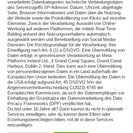
verarbeitete Datenkategorien: technische Verbindungsdaten
des Serverzugriffs (IP-Adresse, Datum, Uhrzeit, abgefragte
Seite, Browser-Informationen) und Daten über die Nutzung
der Website sowie die Protokollierung von Klicks auf einzelne
Elemente. Zweck der Verarbeitung: Auswahl von Online-
Impressum
Werbung auf anderen Plattformen, die mittels Real-Time-
Bidding anhand des Nutzungsverhaltens automatisch
Impressum
ausgewählt werden und Bereitstellung von Social Media-
Diensten. Die Rechtsgrundlage für die Verarbeitung: Ihre
Einwilligung nach Art. 6 (1) a DSGVO. Eine Übermittlung von
Daten erfolgt: in gemeinsamer Verantwortung an Meta
Kontakt
Platforms Ireland Ltd., 4 Grand Canal Square, Grand Canal
Harbour, Dublin 2, Irland. Dies kann auch eine Übermittlung
Kontakt
von personenbezogenen Daten in ein Land außerhalb der
Europäischen Union bedeuten. Die Übermittlung der Daten in
Brandsicherheitswache
die USA erfolgt aufgrund Art. 45 DSGVO iVm der
Angemessenheitsentscheidung C(2023) 4745 der
Brandsicherheitswache
Europäischen Kommission, da sich der Datenempfänger zur
Einhaltung der Grundsätze der Datenverarbeitung des Data
Pricacy Frameworks (DPF) verpflichtet hat.
Du bist unter 16 Jahre alt? Dann kannst du nicht in optionale
Services einwilligen, oder du kannst deine Eltern oder
Erziehungsberechtigten bitten, mit dir in diese Services
einzuwilligen.