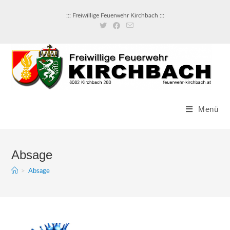
Zum
::: Freiwillige Feuerwehr Kirchbach :::
Inhalt
springen
Menü
Absage
>
Absage