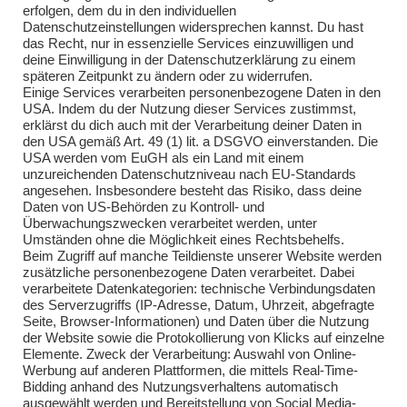
Übungen 2018
erfolgen, dem du in den individuellen
Datenschutzeinstellungen widersprechen kannst. Du hast
Übungen 2019
das Recht, nur in essenzielle Services einzuwilligen und
deine Einwilligung in der Datenschutzerklärung zu einem
Übungen 2020
späteren Zeitpunkt zu ändern oder zu widerrufen.
Einige Services verarbeiten personenbezogene Daten in den
Übungen 2021
USA. Indem du der Nutzung dieser Services zustimmst,
erklärst du dich auch mit der Verarbeitung deiner Daten in
Übungen 2022
den USA gemäß Art. 49 (1) lit. a DSGVO einverstanden. Die
USA werden vom EuGH als ein Land mit einem
Übungen 2023
unzureichenden Datenschutzniveau nach EU-Standards
angesehen. Insbesondere besteht das Risiko, dass deine
Übungen 2024
Daten von US-Behörden zu Kontroll- und
Überwachungszwecken verarbeitet werden, unter
Übungen 2025
Umständen ohne die Möglichkeit eines Rechtsbehelfs.
Beim Zugriff auf manche Teildienste unserer Website werden
zusätzliche personenbezogene Daten verarbeitet. Dabei
verarbeitete Datenkategorien: technische Verbindungsdaten
des Serverzugriffs (IP-Adresse, Datum, Uhrzeit, abgefragte
Seite, Browser-Informationen) und Daten über die Nutzung
der Website sowie die Protokollierung von Klicks auf einzelne
Elemente. Zweck der Verarbeitung: Auswahl von Online-
Impressum
Werbung auf anderen Plattformen, die mittels Real-Time-
Bidding anhand des Nutzungsverhaltens automatisch
Impressum
ausgewählt werden und Bereitstellung von Social Media-