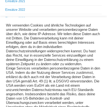
Einsätze 2021
Einsätze 2022
Einsätze 2023
Wir verwenden Cookies und ähnliche Technologien auf
Einsätze 2024
unserer Website und verarbeiten personenbezogene Daten
über dich, wie deine IP-Adresse. Wir teilen diese Daten auch
Einsätze 2025
mit Dritten. Die Datenverarbeitung kann mit deiner
Einwilligung oder auf Basis eines berechtigten Interesses
Übungen 2018
erfolgen, dem du in den individuellen
Datenschutzeinstellungen widersprechen kannst. Du hast
Übungen 2019
das Recht, nur in essenzielle Services einzuwilligen und
deine Einwilligung in der Datenschutzerklärung zu einem
Übungen 2020
späteren Zeitpunkt zu ändern oder zu widerrufen.
Einige Services verarbeiten personenbezogene Daten in den
Übungen 2021
USA. Indem du der Nutzung dieser Services zustimmst,
erklärst du dich auch mit der Verarbeitung deiner Daten in
Übungen 2022
den USA gemäß Art. 49 (1) lit. a DSGVO einverstanden. Die
USA werden vom EuGH als ein Land mit einem
Übungen 2023
unzureichenden Datenschutzniveau nach EU-Standards
angesehen. Insbesondere besteht das Risiko, dass deine
Übungen 2024
Daten von US-Behörden zu Kontroll- und
Überwachungszwecken verarbeitet werden, unter
Übungen 2025