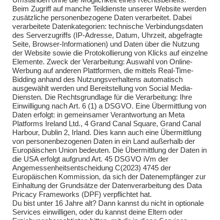
Umständen ohne die Möglichkeit eines Rechtsbehelfs.
Beim Zugriff auf manche Teildienste unserer Website werden
zusätzliche personenbezogene Daten verarbeitet. Dabei
verarbeitete Datenkategorien: technische Verbindungsdaten
des Serverzugriffs (IP-Adresse, Datum, Uhrzeit, abgefragte
Seite, Browser-Informationen) und Daten über die Nutzung
der Website sowie die Protokollierung von Klicks auf einzelne
Elemente. Zweck der Verarbeitung: Auswahl von Online-
Impressum
Werbung auf anderen Plattformen, die mittels Real-Time-
Bidding anhand des Nutzungsverhaltens automatisch
Impressum
ausgewählt werden und Bereitstellung von Social Media-
Diensten. Die Rechtsgrundlage für die Verarbeitung: Ihre
Einwilligung nach Art. 6 (1) a DSGVO. Eine Übermittlung von
Daten erfolgt: in gemeinsamer Verantwortung an Meta
Kontakt
Platforms Ireland Ltd., 4 Grand Canal Square, Grand Canal
Harbour, Dublin 2, Irland. Dies kann auch eine Übermittlung
Kontakt
von personenbezogenen Daten in ein Land außerhalb der
Europäischen Union bedeuten. Die Übermittlung der Daten in
Brandsicherheitswache
die USA erfolgt aufgrund Art. 45 DSGVO iVm der
Angemessenheitsentscheidung C(2023) 4745 der
Brandsicherheitswache
Europäischen Kommission, da sich der Datenempfänger zur
Einhaltung der Grundsätze der Datenverarbeitung des Data
Pricacy Frameworks (DPF) verpflichtet hat.
Du bist unter 16 Jahre alt? Dann kannst du nicht in optionale
Services einwilligen, oder du kannst deine Eltern oder