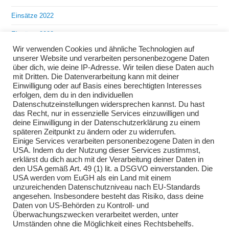
Einsätze 2022
Einsätze 2023
Wir verwenden Cookies und ähnliche Technologien auf
Einsätze 2024
unserer Website und verarbeiten personenbezogene Daten
über dich, wie deine IP-Adresse. Wir teilen diese Daten auch
Einsätze 2025
mit Dritten. Die Datenverarbeitung kann mit deiner
Einwilligung oder auf Basis eines berechtigten Interesses
Übungen 2018
erfolgen, dem du in den individuellen
Datenschutzeinstellungen widersprechen kannst. Du hast
Übungen 2019
das Recht, nur in essenzielle Services einzuwilligen und
deine Einwilligung in der Datenschutzerklärung zu einem
Übungen 2020
späteren Zeitpunkt zu ändern oder zu widerrufen.
Einige Services verarbeiten personenbezogene Daten in den
Übungen 2021
USA. Indem du der Nutzung dieser Services zustimmst,
erklärst du dich auch mit der Verarbeitung deiner Daten in
Übungen 2022
den USA gemäß Art. 49 (1) lit. a DSGVO einverstanden. Die
USA werden vom EuGH als ein Land mit einem
Übungen 2023
unzureichenden Datenschutzniveau nach EU-Standards
angesehen. Insbesondere besteht das Risiko, dass deine
Übungen 2024
Daten von US-Behörden zu Kontroll- und
Überwachungszwecken verarbeitet werden, unter
Übungen 2025
Umständen ohne die Möglichkeit eines Rechtsbehelfs.