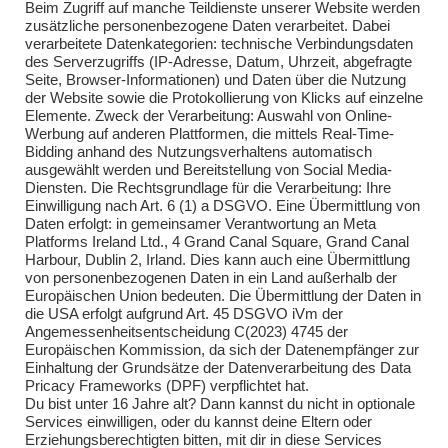
Beim Zugriff auf manche Teildienste unserer Website werden
zusätzliche personenbezogene Daten verarbeitet. Dabei
verarbeitete Datenkategorien: technische Verbindungsdaten
des Serverzugriffs (IP-Adresse, Datum, Uhrzeit, abgefragte
Seite, Browser-Informationen) und Daten über die Nutzung
der Website sowie die Protokollierung von Klicks auf einzelne
Elemente. Zweck der Verarbeitung: Auswahl von Online-
Impressum
Werbung auf anderen Plattformen, die mittels Real-Time-
Bidding anhand des Nutzungsverhaltens automatisch
Impressum
ausgewählt werden und Bereitstellung von Social Media-
Diensten. Die Rechtsgrundlage für die Verarbeitung: Ihre
Einwilligung nach Art. 6 (1) a DSGVO. Eine Übermittlung von
Daten erfolgt: in gemeinsamer Verantwortung an Meta
Kontakt
Platforms Ireland Ltd., 4 Grand Canal Square, Grand Canal
Harbour, Dublin 2, Irland. Dies kann auch eine Übermittlung
Kontakt
von personenbezogenen Daten in ein Land außerhalb der
Europäischen Union bedeuten. Die Übermittlung der Daten in
Brandsicherheitswache
die USA erfolgt aufgrund Art. 45 DSGVO iVm der
Angemessenheitsentscheidung C(2023) 4745 der
Brandsicherheitswache
Europäischen Kommission, da sich der Datenempfänger zur
Einhaltung der Grundsätze der Datenverarbeitung des Data
Pricacy Frameworks (DPF) verpflichtet hat.
Du bist unter 16 Jahre alt? Dann kannst du nicht in optionale
Services einwilligen, oder du kannst deine Eltern oder
Erziehungsberechtigten bitten, mit dir in diese Services