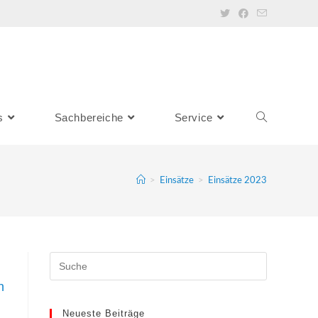
s
Sachbereiche
Service
Toggle
website
>
Einsätze
>
Einsätze 2023
search
n
Neueste Beiträge