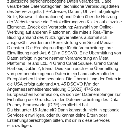
zusätzliche personenbezogene Daten verarbeitet. Dabei
verarbeitete Datenkategorien: technische Verbindungsdaten
des Serverzugriffs (IP-Adresse, Datum, Uhrzeit, abgefragte
Seite, Browser-Informationen) und Daten über die Nutzung
der Website sowie die Protokollierung von Klicks auf einzelne
Elemente. Zweck der Verarbeitung: Auswahl von Online-
Impressum
Werbung auf anderen Plattformen, die mittels Real-Time-
Bidding anhand des Nutzungsverhaltens automatisch
Impressum
ausgewählt werden und Bereitstellung von Social Media-
Diensten. Die Rechtsgrundlage für die Verarbeitung: Ihre
Einwilligung nach Art. 6 (1) a DSGVO. Eine Übermittlung von
Daten erfolgt: in gemeinsamer Verantwortung an Meta
Kontakt
Platforms Ireland Ltd., 4 Grand Canal Square, Grand Canal
Harbour, Dublin 2, Irland. Dies kann auch eine Übermittlung
Kontakt
von personenbezogenen Daten in ein Land außerhalb der
Europäischen Union bedeuten. Die Übermittlung der Daten in
Brandsicherheitswache
die USA erfolgt aufgrund Art. 45 DSGVO iVm der
Angemessenheitsentscheidung C(2023) 4745 der
Brandsicherheitswache
Europäischen Kommission, da sich der Datenempfänger zur
Einhaltung der Grundsätze der Datenverarbeitung des Data
Pricacy Frameworks (DPF) verpflichtet hat.
Du bist unter 16 Jahre alt? Dann kannst du nicht in optionale
Services einwilligen, oder du kannst deine Eltern oder
Erziehungsberechtigten bitten, mit dir in diese Services
einzuwilligen.