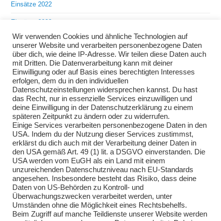
Einsätze 2022
Einsätze 2023
Wir verwenden Cookies und ähnliche Technologien auf
Einsätze 2024
unserer Website und verarbeiten personenbezogene Daten
über dich, wie deine IP-Adresse. Wir teilen diese Daten auch
Einsätze 2025
mit Dritten. Die Datenverarbeitung kann mit deiner
Einwilligung oder auf Basis eines berechtigten Interesses
Übungen 2018
erfolgen, dem du in den individuellen
Datenschutzeinstellungen widersprechen kannst. Du hast
Übungen 2019
das Recht, nur in essenzielle Services einzuwilligen und
deine Einwilligung in der Datenschutzerklärung zu einem
Übungen 2020
späteren Zeitpunkt zu ändern oder zu widerrufen.
Einige Services verarbeiten personenbezogene Daten in den
Übungen 2021
USA. Indem du der Nutzung dieser Services zustimmst,
erklärst du dich auch mit der Verarbeitung deiner Daten in
Übungen 2022
den USA gemäß Art. 49 (1) lit. a DSGVO einverstanden. Die
USA werden vom EuGH als ein Land mit einem
Übungen 2023
unzureichenden Datenschutzniveau nach EU-Standards
angesehen. Insbesondere besteht das Risiko, dass deine
Übungen 2024
Daten von US-Behörden zu Kontroll- und
Überwachungszwecken verarbeitet werden, unter
Übungen 2025
Umständen ohne die Möglichkeit eines Rechtsbehelfs.
Beim Zugriff auf manche Teildienste unserer Website werden