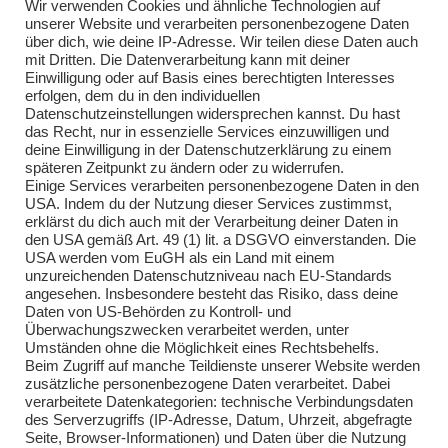
Wir verwenden Cookies und ähnliche Technologien auf
Einsätze 2024
unserer Website und verarbeiten personenbezogene Daten
über dich, wie deine IP-Adresse. Wir teilen diese Daten auch
Einsätze 2025
mit Dritten. Die Datenverarbeitung kann mit deiner
Einwilligung oder auf Basis eines berechtigten Interesses
Übungen 2018
erfolgen, dem du in den individuellen
Datenschutzeinstellungen widersprechen kannst. Du hast
Übungen 2019
das Recht, nur in essenzielle Services einzuwilligen und
deine Einwilligung in der Datenschutzerklärung zu einem
Übungen 2020
späteren Zeitpunkt zu ändern oder zu widerrufen.
Einige Services verarbeiten personenbezogene Daten in den
Übungen 2021
USA. Indem du der Nutzung dieser Services zustimmst,
erklärst du dich auch mit der Verarbeitung deiner Daten in
Übungen 2022
den USA gemäß Art. 49 (1) lit. a DSGVO einverstanden. Die
USA werden vom EuGH als ein Land mit einem
Übungen 2023
unzureichenden Datenschutzniveau nach EU-Standards
angesehen. Insbesondere besteht das Risiko, dass deine
Übungen 2024
Daten von US-Behörden zu Kontroll- und
Überwachungszwecken verarbeitet werden, unter
Übungen 2025
Umständen ohne die Möglichkeit eines Rechtsbehelfs.
Beim Zugriff auf manche Teildienste unserer Website werden
zusätzliche personenbezogene Daten verarbeitet. Dabei
verarbeitete Datenkategorien: technische Verbindungsdaten
des Serverzugriffs (IP-Adresse, Datum, Uhrzeit, abgefragte
Seite, Browser-Informationen) und Daten über die Nutzung