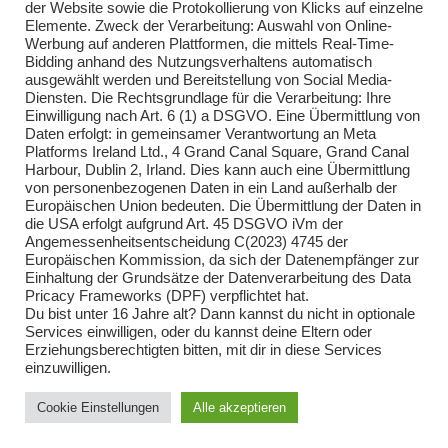
der Website sowie die Protokollierung von Klicks auf einzelne
Elemente. Zweck der Verarbeitung: Auswahl von Online-
Impressum
Werbung auf anderen Plattformen, die mittels Real-Time-
Bidding anhand des Nutzungsverhaltens automatisch
Impressum
ausgewählt werden und Bereitstellung von Social Media-
Diensten. Die Rechtsgrundlage für die Verarbeitung: Ihre
Einwilligung nach Art. 6 (1) a DSGVO. Eine Übermittlung von
Daten erfolgt: in gemeinsamer Verantwortung an Meta
Kontakt
Platforms Ireland Ltd., 4 Grand Canal Square, Grand Canal
Harbour, Dublin 2, Irland. Dies kann auch eine Übermittlung
Kontakt
von personenbezogenen Daten in ein Land außerhalb der
Europäischen Union bedeuten. Die Übermittlung der Daten in
Brandsicherheitswache
die USA erfolgt aufgrund Art. 45 DSGVO iVm der
Angemessenheitsentscheidung C(2023) 4745 der
Brandsicherheitswache
Europäischen Kommission, da sich der Datenempfänger zur
Einhaltung der Grundsätze der Datenverarbeitung des Data
Pricacy Frameworks (DPF) verpflichtet hat.
Du bist unter 16 Jahre alt? Dann kannst du nicht in optionale
Services einwilligen, oder du kannst deine Eltern oder
Erziehungsberechtigten bitten, mit dir in diese Services
einzuwilligen.
Cookie Einstellungen
Alle akzeptieren
Copyright 2018 - Freiwillige Feuerwehr Kirchbach