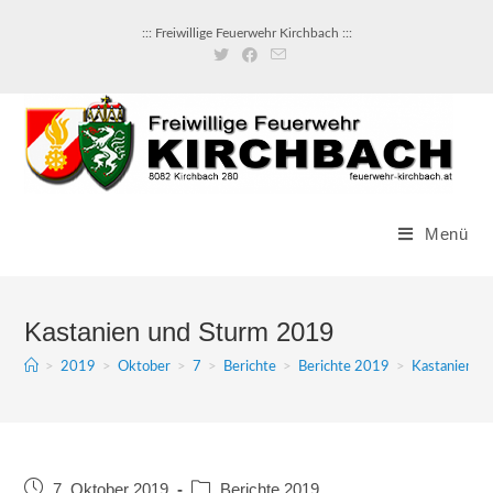
::: Freiwillige Feuerwehr Kirchbach :::
Menü
Kastanien und Sturm 2019
>
2019
>
Oktober
>
7
>
Berichte
>
Berichte 2019
>
Kastanien u
7. Oktober 2019
Berichte 2019