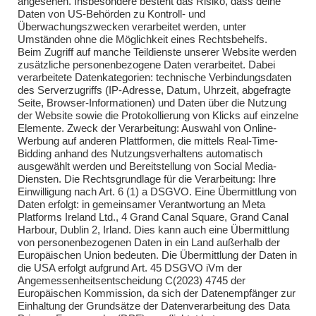
angesehen. Insbesondere besteht das Risiko, dass deine
Übungen 2024
Daten von US-Behörden zu Kontroll- und
Überwachungszwecken verarbeitet werden, unter
Übungen 2025
Umständen ohne die Möglichkeit eines Rechtsbehelfs.
Beim Zugriff auf manche Teildienste unserer Website werden
zusätzliche personenbezogene Daten verarbeitet. Dabei
verarbeitete Datenkategorien: technische Verbindungsdaten
des Serverzugriffs (IP-Adresse, Datum, Uhrzeit, abgefragte
Seite, Browser-Informationen) und Daten über die Nutzung
der Website sowie die Protokollierung von Klicks auf einzelne
Elemente. Zweck der Verarbeitung: Auswahl von Online-
Impressum
Werbung auf anderen Plattformen, die mittels Real-Time-
Bidding anhand des Nutzungsverhaltens automatisch
Impressum
ausgewählt werden und Bereitstellung von Social Media-
Diensten. Die Rechtsgrundlage für die Verarbeitung: Ihre
Einwilligung nach Art. 6 (1) a DSGVO. Eine Übermittlung von
Daten erfolgt: in gemeinsamer Verantwortung an Meta
Kontakt
Platforms Ireland Ltd., 4 Grand Canal Square, Grand Canal
Harbour, Dublin 2, Irland. Dies kann auch eine Übermittlung
Kontakt
von personenbezogenen Daten in ein Land außerhalb der
Europäischen Union bedeuten. Die Übermittlung der Daten in
Brandsicherheitswache
die USA erfolgt aufgrund Art. 45 DSGVO iVm der
Angemessenheitsentscheidung C(2023) 4745 der
Brandsicherheitswache
Europäischen Kommission, da sich der Datenempfänger zur
Einhaltung der Grundsätze der Datenverarbeitung des Data