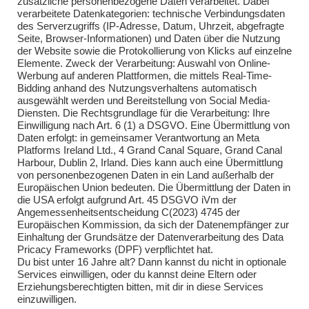
zusätzliche personenbezogene Daten verarbeitet. Dabei
verarbeitete Datenkategorien: technische Verbindungsdaten
des Serverzugriffs (IP-Adresse, Datum, Uhrzeit, abgefragte
Seite, Browser-Informationen) und Daten über die Nutzung
der Website sowie die Protokollierung von Klicks auf einzelne
Elemente. Zweck der Verarbeitung: Auswahl von Online-
Impressum
Werbung auf anderen Plattformen, die mittels Real-Time-
Bidding anhand des Nutzungsverhaltens automatisch
Impressum
ausgewählt werden und Bereitstellung von Social Media-
Diensten. Die Rechtsgrundlage für die Verarbeitung: Ihre
Einwilligung nach Art. 6 (1) a DSGVO. Eine Übermittlung von
Daten erfolgt: in gemeinsamer Verantwortung an Meta
Kontakt
Platforms Ireland Ltd., 4 Grand Canal Square, Grand Canal
Harbour, Dublin 2, Irland. Dies kann auch eine Übermittlung
Kontakt
von personenbezogenen Daten in ein Land außerhalb der
Europäischen Union bedeuten. Die Übermittlung der Daten in
Brandsicherheitswache
die USA erfolgt aufgrund Art. 45 DSGVO iVm der
Angemessenheitsentscheidung C(2023) 4745 der
Brandsicherheitswache
Europäischen Kommission, da sich der Datenempfänger zur
Einhaltung der Grundsätze der Datenverarbeitung des Data
Pricacy Frameworks (DPF) verpflichtet hat.
Du bist unter 16 Jahre alt? Dann kannst du nicht in optionale
Services einwilligen, oder du kannst deine Eltern oder
Erziehungsberechtigten bitten, mit dir in diese Services
einzuwilligen.