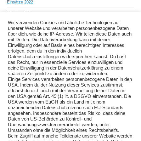
Einsätze 2022
Einsätze 2023
Wir verwenden Cookies und ähnliche Technologien auf
Einsätze 2024
unserer Website und verarbeiten personenbezogene Daten
über dich, wie deine IP-Adresse. Wir teilen diese Daten auch
Einsätze 2025
mit Dritten. Die Datenverarbeitung kann mit deiner
Einwilligung oder auf Basis eines berechtigten Interesses
Übungen 2018
erfolgen, dem du in den individuellen
Datenschutzeinstellungen widersprechen kannst. Du hast
Übungen 2019
das Recht, nur in essenzielle Services einzuwilligen und
deine Einwilligung in der Datenschutzerklärung zu einem
Übungen 2020
späteren Zeitpunkt zu ändern oder zu widerrufen.
Einige Services verarbeiten personenbezogene Daten in den
Übungen 2021
USA. Indem du der Nutzung dieser Services zustimmst,
erklärst du dich auch mit der Verarbeitung deiner Daten in
Übungen 2022
den USA gemäß Art. 49 (1) lit. a DSGVO einverstanden. Die
USA werden vom EuGH als ein Land mit einem
Übungen 2023
unzureichenden Datenschutzniveau nach EU-Standards
angesehen. Insbesondere besteht das Risiko, dass deine
Übungen 2024
Daten von US-Behörden zu Kontroll- und
Überwachungszwecken verarbeitet werden, unter
Übungen 2025
Umständen ohne die Möglichkeit eines Rechtsbehelfs.
Beim Zugriff auf manche Teildienste unserer Website werden