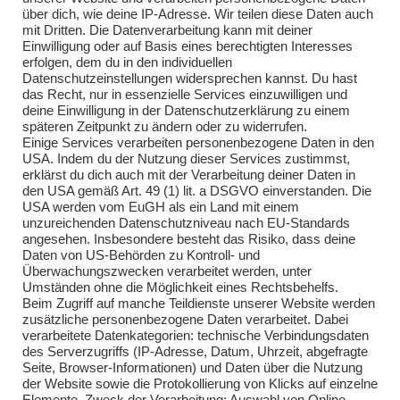
über dich, wie deine IP-Adresse. Wir teilen diese Daten auch
Einsätze 2025
mit Dritten. Die Datenverarbeitung kann mit deiner
Einwilligung oder auf Basis eines berechtigten Interesses
Übungen 2018
erfolgen, dem du in den individuellen
Datenschutzeinstellungen widersprechen kannst. Du hast
Übungen 2019
das Recht, nur in essenzielle Services einzuwilligen und
deine Einwilligung in der Datenschutzerklärung zu einem
Übungen 2020
späteren Zeitpunkt zu ändern oder zu widerrufen.
Einige Services verarbeiten personenbezogene Daten in den
Übungen 2021
USA. Indem du der Nutzung dieser Services zustimmst,
erklärst du dich auch mit der Verarbeitung deiner Daten in
Übungen 2022
den USA gemäß Art. 49 (1) lit. a DSGVO einverstanden. Die
USA werden vom EuGH als ein Land mit einem
Übungen 2023
unzureichenden Datenschutzniveau nach EU-Standards
angesehen. Insbesondere besteht das Risiko, dass deine
Übungen 2024
Daten von US-Behörden zu Kontroll- und
Überwachungszwecken verarbeitet werden, unter
Übungen 2025
Umständen ohne die Möglichkeit eines Rechtsbehelfs.
Beim Zugriff auf manche Teildienste unserer Website werden
zusätzliche personenbezogene Daten verarbeitet. Dabei
verarbeitete Datenkategorien: technische Verbindungsdaten
des Serverzugriffs (IP-Adresse, Datum, Uhrzeit, abgefragte
Seite, Browser-Informationen) und Daten über die Nutzung
der Website sowie die Protokollierung von Klicks auf einzelne